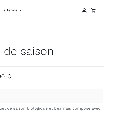
La ferme
 de saison
Plage
00
€
de
prix :
15,00 €

à
t de saison biologique et béarnais composé avec
70,00 €